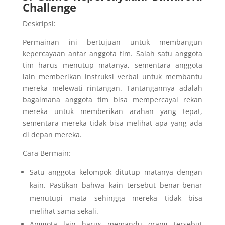
Challenge
Deskripsi:
Permainan ini bertujuan untuk membangun
kepercayaan antar anggota tim. Salah satu anggota
tim harus menutup matanya, sementara anggota
lain memberikan instruksi verbal untuk membantu
mereka melewati rintangan. Tantangannya adalah
bagaimana anggota tim bisa mempercayai rekan
mereka untuk memberikan arahan yang tepat,
sementara mereka tidak bisa melihat apa yang ada
di depan mereka.
Cara Bermain:
Satu anggota kelompok ditutup matanya dengan
kain. Pastikan bahwa kain tersebut benar-benar
menutupi mata sehingga mereka tidak bisa
melihat sama sekali.
Anggota lain harus memandu orang tersebut