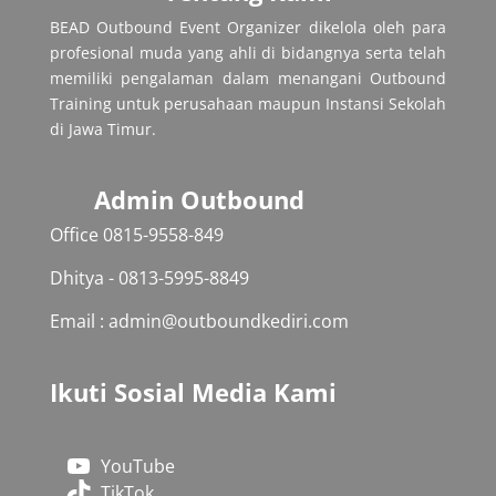
BEAD Outbound Event Organizer dikelola oleh para
profesional muda yang ahli di bidangnya serta telah
memiliki pengalaman dalam menangani Outbound
Training untuk perusahaan maupun Instansi Sekolah
di Jawa Timur.
Admin Outbound
Office 0815-9558-849‬
Dhitya - 0813-5995-8849
Email : admin@outboundkediri.com
Ikuti Sosial Media Kami
YouTube
TikTok