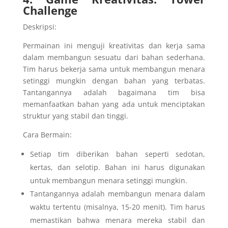
Challenge
Deskripsi:
Permainan ini menguji kreativitas dan kerja sama
dalam membangun sesuatu dari bahan sederhana.
Tim harus bekerja sama untuk membangun menara
setinggi mungkin dengan bahan yang terbatas.
Tantangannya adalah bagaimana tim bisa
memanfaatkan bahan yang ada untuk menciptakan
struktur yang stabil dan tinggi.
Cara Bermain:
Setiap tim diberikan bahan seperti sedotan,
kertas, dan selotip. Bahan ini harus digunakan
untuk membangun menara setinggi mungkin.
Tantangannya adalah membangun menara dalam
waktu tertentu (misalnya, 15-20 menit). Tim harus
memastikan bahwa menara mereka stabil dan