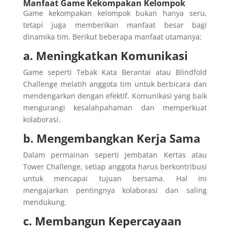
Manfaat Game Kekompakan Kelompok
Game kekompakan kelompok bukan hanya seru,
tetapi juga memberikan manfaat besar bagi
dinamika tim. Berikut beberapa manfaat utamanya:
a. Meningkatkan Komunikasi
Game seperti Tebak Kata Berantai atau Blindfold
Challenge melatih anggota tim untuk berbicara dan
mendengarkan dengan efektif. Komunikasi yang baik
mengurangi kesalahpahaman dan memperkuat
kolaborasi.
b. Mengembangkan Kerja Sama
Dalam permainan seperti Jembatan Kertas atau
Tower Challenge, setiap anggota harus berkontribusi
untuk mencapai tujuan bersama. Hal ini
mengajarkan pentingnya kolaborasi dan saling
mendukung.
c. Membangun Kepercayaan