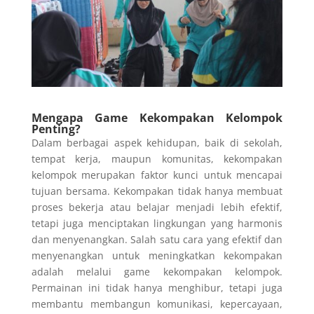
Mengapa Game Kekompakan Kelompok
Penting?
Dalam berbagai aspek kehidupan, baik di sekolah,
tempat kerja, maupun komunitas, kekompakan
kelompok merupakan faktor kunci untuk mencapai
tujuan bersama. Kekompakan tidak hanya membuat
proses bekerja atau belajar menjadi lebih efektif,
tetapi juga menciptakan lingkungan yang harmonis
dan menyenangkan. Salah satu cara yang efektif dan
menyenangkan untuk meningkatkan kekompakan
adalah melalui game kekompakan kelompok.
Permainan ini tidak hanya menghibur, tetapi juga
membantu membangun komunikasi, kepercayaan,