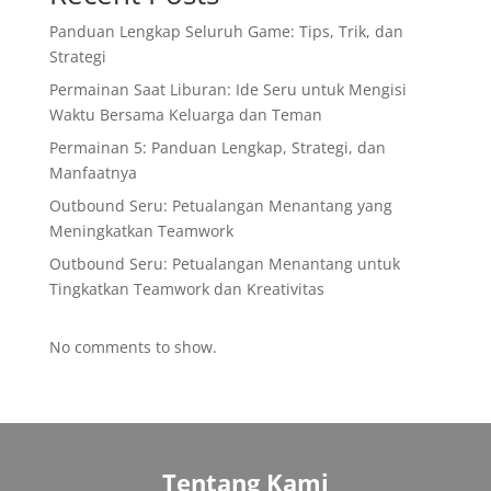
Panduan Lengkap Seluruh Game: Tips, Trik, dan
Strategi
Permainan Saat Liburan: Ide Seru untuk Mengisi
Waktu Bersama Keluarga dan Teman
Permainan 5: Panduan Lengkap, Strategi, dan
Manfaatnya
Outbound Seru: Petualangan Menantang yang
Meningkatkan Teamwork
Outbound Seru: Petualangan Menantang untuk
Tingkatkan Teamwork dan Kreativitas
No comments to show.
Tentang Kami