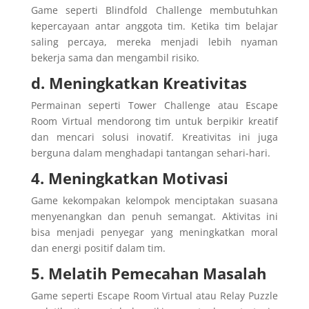
Game seperti Blindfold Challenge membutuhkan
kepercayaan antar anggota tim. Ketika tim belajar
saling percaya, mereka menjadi lebih nyaman
bekerja sama dan mengambil risiko.
d. Meningkatkan Kreativitas
Permainan seperti Tower Challenge atau Escape
Room Virtual mendorong tim untuk berpikir kreatif
dan mencari solusi inovatif. Kreativitas ini juga
berguna dalam menghadapi tantangan sehari-hari.
4. Meningkatkan Motivasi
Game kekompakan kelompok menciptakan suasana
menyenangkan dan penuh semangat. Aktivitas ini
bisa menjadi penyegar yang meningkatkan moral
dan energi positif dalam tim.
5. Melatih Pemecahan Masalah
Game seperti Escape Room Virtual atau Relay Puzzle