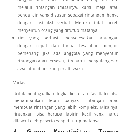
melalui rintangan (misalnya, kursi, meja, atau
benda lain yang disusun sebagai rintangan) hanya
dengan instruksi verbal. Mereka tidak boleh
menyentuh orang yang ditutup matanya.
Tim yang berhasil menyelesaikan tantangan
dengan cepat dan tanpa kesalahan menjadi
pemenang. Jika ada anggota yang menyentuh
rintangan atau tersesat, tim harus mengulang dari
awal atau diberikan penalti waktu.
Variasi:
Untuk meningkatkan tingkat kesulitan, fasilitator bisa
menambahkan lebih banyak rintangan atau
membuat rintangan yang lebih kompleks. Misalnya,
rintangan bisa berupa labirin kecil yang harus
dilewati oleh peserta yang ditutup matanya.
4. Game Kreativitas: Tower