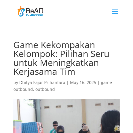
Game Kekompakan
Kelompok: Pilihan Seru
untuk Meningkatkan
Kerjasama Tim
by
Dhitya Fajar Prihantara
|
May 16, 2025
|
game
outbound
,
outbound