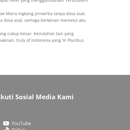
dapat relief yang menggambarkan Yerussalem
boe Maria ingkang pinoerba tanpa dosa asal,
a dosa asal, semoga berkenan merestui aku
yang cukup besar. Keindahan lain yang
inan, truly of Indonesia yang ‘In Pluribus
Ikuti Sosial Media Kami
YouTube