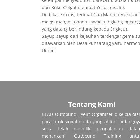
setempat menyebutkan bahwa itu adalah Ruan
dan Bukit Golgota tempat Yesus disalib.
Di dekat Emaus, terlihat Gua Maria berukuran 
moegi mangestonana kawoela ingkang ngoengs
yang datang berlindung kepada Engkau).
Sayup-sayup dari kejauhan terdengar gema sua
ditawarkan oleh Desa Puhsarang yaitu harmoni
Unum’.
Tentang Kami
BEAD Outbound Event Organizer dikelola ole
para profesional muda yang ahli di bidangny
serta telah memiliki pengalaman dala
menangani Outbound Training untu