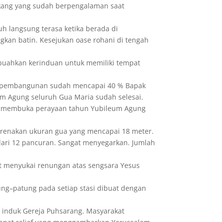
kang yang sudah berpengalaman saat
uh langsung terasa ketika berada di
kan batin. Kesejukan oase rohani di tengah
buahkan kerinduan untuk memiliki tempat
ika pembangunan sudah mencapai 40 % Bapak
m Agung seluruh Gua Maria sudah selesai.
us membuka perayaan tahun Yubileum Agung
ikarenakan ukuran gua yang mencapai 18 meter.
ri 12 pancuran. Sangat menyegarkan. Jumlah
gat menyukai renungan atas sengsara Yesus
ung–patung pada setiap stasi dibuat dengan
n induk Gereja Puhsarang. Masyarakat