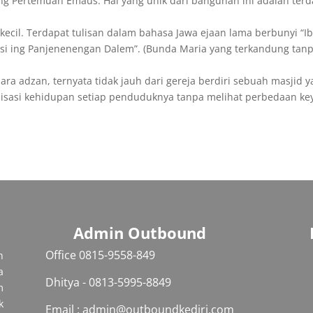
g Pertemuan Emaus. Hal yang unik dari bangunan ini adalah ter
kecil. Terdapat tulisan dalam bahasa Jawa ejaan lama berbunyi “I
i ing Panjenenengan Dalem”. (Bunda Maria yang terkandung tanp
ra adzan, ternyata tidak jauh dari gereja berdiri sebuah masjid 
sasi kehidupan setiap penduduknya tanpa melihat perbedaan keyak
Admin Outbound
Office 0815-9558-849‬
h
a
Dhitya - 0813-5995-8849
m
k
Email : admin@outboundkediri.com