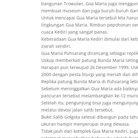
bangunan Trowulan, Goa Maria juga mengguna
membuat museum dan juga buruh-buruh dari
Untuk mencapai Gua Maria tersebut kita harus 
lingkungan Gua Maria. Rimbun pepohonan sert
cuaca Kediri yang sangat panas.
Keberadaan Gua Maria Kediri dimulai dari k
ziarah sendiri.
Gua Maria Puhsarang dirancang sebagai repli
Uskup memberkati patung Bunda Maria seting
Harapan pun terwujud 26 Desember 1999, Us
2000 dengan pesta liturgi yang meriah dan di
Replika patung Bunda Maria di Puhsarang lebih
Sebelum meninggalkan Gua Maria ada baikny
pancuran tersebut melambangkan ke-12 muri
Setelah itu, pengunjung bisa juga mengunjungi
melalui devosi jalan salib tersebut.
Bukit Salib Golgota selesai dibangun pada ta
ukuran hampir menyerupai orang dewasa.
Tidak jauh dari komplek Gua Maria Kediri, ju