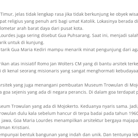
imur, jelas tidak lengkap rasa jika tidak berkunjung ke obyek wis
pat religius yang penuh arti bagi umat Katolik. Lokasinya berada
lometar arah barat daya dari pusat kota.
ourdes juga sering disebut Gua Puhsarang. Saat ini, menjadi salah 
rik untuk di kunjung.
 tarik Gua Maria Kediri mampu menarik minat pengunjung dari aga
kan atas inisiatif Romo Jan Wolters CM yang di bantu arsitek terk
i di kenal seorang misionaris yang sangat menghormati kebudaya
h arsitek yang juga menangani pembuatan Museum Trowulan di Mo
a goa sejenis yang ada di negara perancis. Di dalam goa terdapat
um Trowulan yang ada di Mojokerto. Keduanya nyaris sama. Jadi, 
ulan dulu kala sebelum hancur di terpa badai pada tahun 1960
 jawa, Goa Maria Lourdes menampilkan arsitektur bergaya majap
Iman Kristiani.
mempunyai bentuk bangunan yang indah dan unik. Dan tentunya le