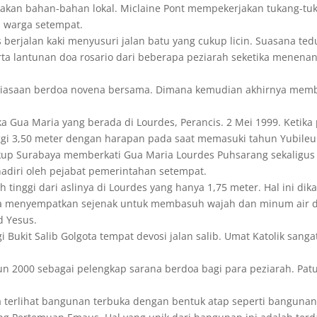
kan bahan-bahan lokal. Miclaine Pont mempekerjakan tukang-tu
 warga setempat.
berjalan kaki menyusuri jalan batu yang cukup licin. Suasana ted
a lantunan doa rosario dari beberapa peziarah seketika menenang
ebiasaan berdoa novena bersama. Dimana kemudian akhirnya mem
ka Gua Maria yang berada di Lourdes, Perancis. 2 Mei 1999. Ket
gi 3,50 meter dengan harapan pada saat memasuki tahun Yubileu
kup Surabaya memberkati Gua Maria Lourdes Puhsarang sekalig
hadiri oleh pejabat pemerintahan setempat.
 tinggi dari aslinya di Lourdes yang hanya 1,75 meter. Hal ini d
a menyempatkan sejenak untuk membasuh wajah dan minum air da
d Yesus.
 Bukit Salib Golgota tempat devosi jalan salib. Umat Katolik san
hun 2000 sebagai pelengkap sarana berdoa bagi para peziarah. Pat
ga terlihat bangunan terbuka dengan bentuk atap seperti banguna