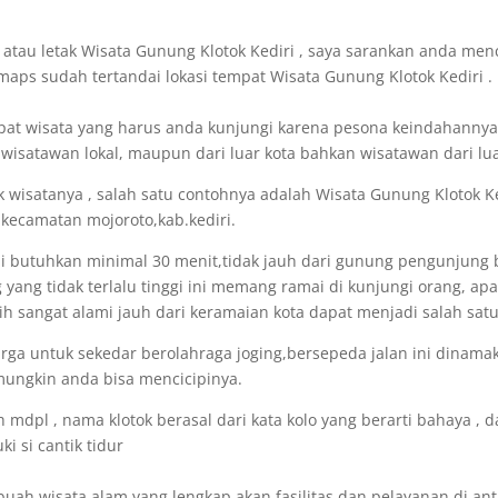
i atau letak Wisata Gunung Klotok Kediri , saya sarankan anda me
e maps sudah tertandai lokasi tempat Wisata Gunung Klotok Kediri .
pat wisata yang harus anda kunjungi karena pesona keindahannya
wisatawan lokal, maupun dari luar kota bahkan wisatawan dari lua
k wisatanya , salah satu contohnya adalah Wisata Gunung Klotok K
 kecamatan mojoroto,kab.kediri.
di butuhkan minimal 30 menit,tidak jauh dari gunung pengunjung
 yang tidak terlalu tinggi ini memang ramai di kunjungi orang, ap
 sangat alami jauh dari keramaian kota dapat menjadi salah satu
rga untuk sekedar berolahraga joging,bersepeda jalan ini dinamak
mungkin anda bisa mencicipinya.
mdpl , nama klotok berasal dari kata kolo yang berarti bahaya , dan
i si cantik tidur
ebuah wisata alam yang lengkap akan fasilitas dan pelayanan di ant