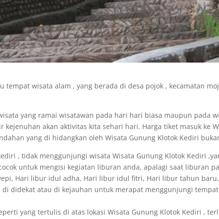
u tempat wisata alam , yang berada di desa pojok , kecamatan mojor
wisata yang ramai wisatawan pada hari hari biasa maupun pada w
jenuhan akan aktivitas kita sehari hari. Harga tiket masuk ke Wi
indahan yang di hidangkan oleh Wisata Gunung Klotok Kediri buk
 kediri , tidak menggunjungi wisata Wisata Gunung Klotok Kediri 
ocok untuk mengisi kegiatan liburan anda, apalagi saat liburan pan
pi, Hari libur idul adha, Hari libur idul fitri, Hari libur tahun ba
di didekat atau di kejauhan untuk merapat menggunjungi tempat W
perti yang tertulis di atas lokasi Wisata Gunung Klotok Kediri , ter