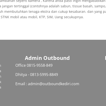
 tambahan seperti kamera , Karena anda pasti ingin mengabadika
jangan tertinggal (contohnya adalah sabun, tissue basah, sampo, 
uh membutuhkan tenaga ekstra dan cukup kesabaran. dan yang p
 : STNK mobil atau mobil, KTP, SIM, Uang secukupnya.
Admin Outbound
Office 0815-9558-849‬
h
a
Dhitya - 0813-5995-8849
m
k
Email : admin@outboundkediri.com
a