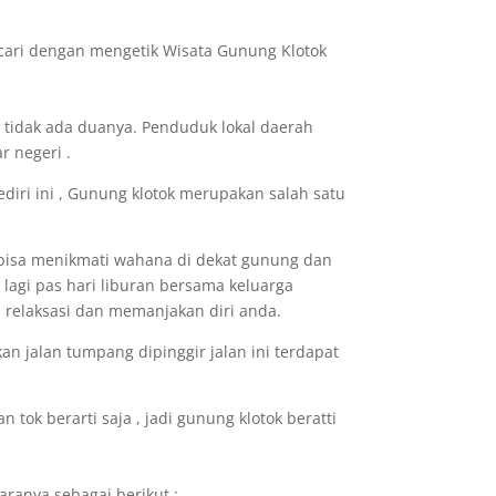
ncari dengan mengetik Wisata Gunung Klotok
 tidak ada duanya. Penduduk lokal daerah
r negeri .
ediri ini , Gunung klotok merupakan salah satu
 bisa menikmati wahana di dekat gunung dan
a lagi pas hari liburan bersama keluarga
 relaksasi dan memanjakan diri anda.
an jalan tumpang dipinggir jalan ini terdapat
 tok berarti saja , jadi gunung klotok beratti
aranya sebagai berikut :