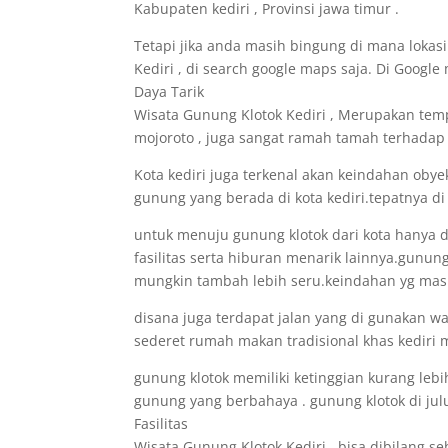
Kabupaten kediri , Provinsi jawa timur .
Tetapi jika anda masih bingung di mana lokas
Kediri , di search google maps saja. Di Googl
Daya Tarik
Wisata Gunung Klotok Kediri , Merupakan tem
mojoroto , juga sangat ramah tamah terhadap 
Kota kediri juga terkenal akan keindahan obye
gunung yang berada di kota kediri.tepatnya di
untuk menuju gunung klotok dari kota hanya 
fasilitas serta hiburan menarik lainnya.gunung
mungkin tambah lebih seru.keindahan yg masih
disana juga terdapat jalan yang di gunakan wa
sederet rumah makan tradisional khas kediri 
gunung klotok memiliki ketinggian kurang lebih 
gunung yang berbahaya . gunung klotok di juluk
Fasilitas
Wisata Gunung Klotok Kediri , bisa dibilang s