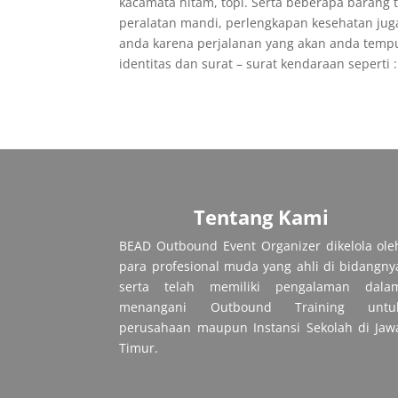
kacamata hitam, topi. Serta beberapa barang
peralatan mandi, perlengkapan kesehatan juga 
anda karena perjalanan yang akan anda temp
identitas dan surat – surat kendaraan seperti
Tentang Kami
BEAD Outbound Event Organizer dikelola ole
para profesional muda yang ahli di bidangny
serta telah memiliki pengalaman dala
menangani Outbound Training untu
perusahaan maupun Instansi Sekolah di Jaw
Timur.