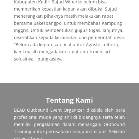
Kabupaten Kediri Sujud Winarko belum bisa
memberikan kepastian kapan akan dibuka. Sujud
menerangkan pihaknya masih melakukan rapat
bersama Bakesbangpol untuk membahas Kampung
Inggris. Untuk pembentukan gugus tugas, lanjutnya,
diserahkan kepada kecamatan dan pemerintah desa.
“Belum ada keputusan final untuk Agustus dibuka,
kami masih mengadakan rapat untuk mencari
solusinya,” pungkasnya.
Tentang Kami
BEAD Outbound Event Organizer dikelola oleh para
profesional muda yang ahli di bidangnya serta telah
memiliki pengalaman dalam menangani Outbound
Training untuk perusahaan maupun Instansi Sekolah
di Jawa Timur.