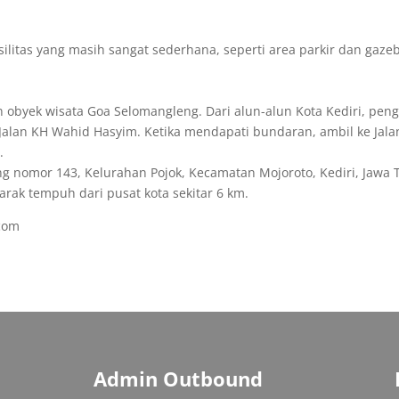
silitas yang masih sangat sederhana, seperti area parkir dan gaz
n obyek wisata Goa Selomangleng. Dari alun-alun Kota Kediri, pe
Jalan KH Wahid Hasyim. Ketika mendapati bundaran, ambil ke Jala
.
eng nomor 143, Kelurahan Pojok, Kecamatan Mojoroto, Kediri, Jawa 
Jarak tempuh dari pusat kota sekitar 6 km.
.com
Admin Outbound