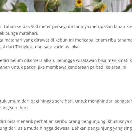
ri. Lahan seluas 900 meter persegi ini tadinya merupakan lahan k
yak bunga matahari.
a matahari yang dirawat di kebun ini mencapai enam ribu tanaman. 
l dari Tiongkok, dan satu varietas lokal.
ediri belum dikomersialkan. Sehingga wisatawan bisa menikmati 
an untuk parkir, jika membawa kendaraan pribadi ke area ini.
tuk umum dari pagi hingga sore hari. Untuk menghindari sengatan
lang sore hari.
diri bisa menarik perhatian seribu orang pengunjung, khususnya
jung dari usia muda hingga dewasa. Bahkan pengunjung yang singg