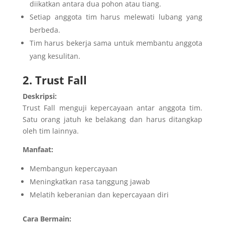
diikatkan antara dua pohon atau tiang.
Setiap anggota tim harus melewati lubang yang
berbeda.
Tim harus bekerja sama untuk membantu anggota
yang kesulitan.
2. Trust Fall
Deskripsi:
Trust Fall menguji kepercayaan antar anggota tim.
Satu orang jatuh ke belakang dan harus ditangkap
oleh tim lainnya.
Manfaat:
Membangun kepercayaan
Meningkatkan rasa tanggung jawab
Melatih keberanian dan kepercayaan diri
Cara Bermain: