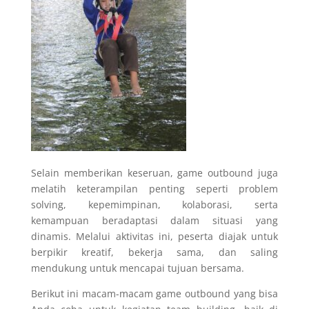
Selain memberikan keseruan, game outbound juga
melatih keterampilan penting seperti problem
solving, kepemimpinan, kolaborasi, serta
kemampuan beradaptasi dalam situasi yang
dinamis. Melalui aktivitas ini, peserta diajak untuk
berpikir kreatif, bekerja sama, dan saling
mendukung untuk mencapai tujuan bersama.
Berikut ini macam-macam game outbound yang bisa