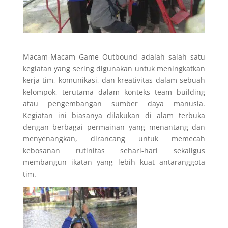
Macam-Macam Game Outbound adalah salah satu
kegiatan yang sering digunakan untuk meningkatkan
kerja tim, komunikasi, dan kreativitas dalam sebuah
kelompok, terutama dalam konteks team building
atau pengembangan sumber daya manusia.
Kegiatan ini biasanya dilakukan di alam terbuka
dengan berbagai permainan yang menantang dan
menyenangkan, dirancang untuk memecah
kebosanan rutinitas sehari-hari sekaligus
membangun ikatan yang lebih kuat antaranggota
tim.