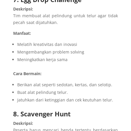
Deskripsi:
Tim membuat alat pelindung untuk telur agar tidak
pecah saat dijatuhkan.
Manfaat:
Melatih kreativitas dan inovasi
Mengembangkan problem solving
Meningkatkan kerja sama
Cara Bermain:
Berikan alat seperti sedotan, kertas, dan selotip.
Buat alat pelindung telur.
Jatuhkan dari ketinggian dan cek keutuhan telur.
8. Scavenger Hunt
Deskripsi:
Peserta harus mencari benda tertentu berdasarkan