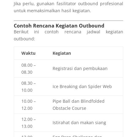
Jika perlu, gunakan fasilitator outbound profesional
untuk memaksimalkan hasil kegiatan.
Contoh Rencana Kegiatan Outbound
Berikut ini contoh rencana jadwal kegiatan
outbound:
Waktu
Kegiatan
08.00 –
Registrasi dan pembukaan
08.30
08.30 –
Ice Breaking dan Spider Web
10.00
10.00 –
Pipe Ball dan Blindfolded
12.00
Obstacle Course
12.00 –
Istirahat dan makan siang
13.00