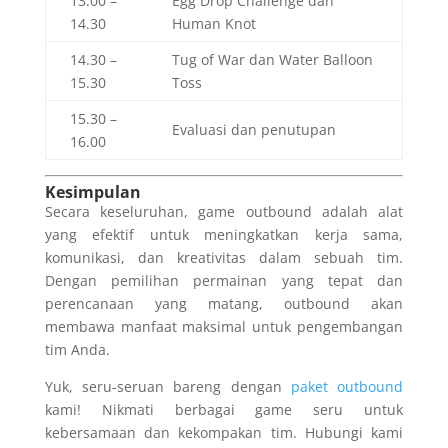
13.00 –
Egg Drop Challenge dan
14.30
Human Knot
14.30 –
Tug of War dan Water Balloon
15.30
Toss
15.30 –
Evaluasi dan penutupan
16.00
Kesimpulan
Secara keseluruhan, game outbound adalah alat
yang efektif untuk meningkatkan kerja sama,
komunikasi, dan kreativitas dalam sebuah tim.
Dengan pemilihan permainan yang tepat dan
perencanaan yang matang, outbound akan
membawa manfaat maksimal untuk pengembangan
tim Anda.
Yuk, seru-seruan bareng dengan
paket outbound
kami! Nikmati berbagai game seru untuk
kebersamaan dan kekompakan tim. Hubungi kami