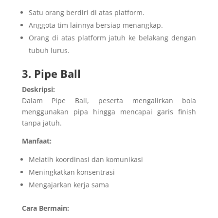
Satu orang berdiri di atas platform.
Anggota tim lainnya bersiap menangkap.
Orang di atas platform jatuh ke belakang dengan
tubuh lurus.
3. Pipe Ball
Deskripsi:
Dalam Pipe Ball, peserta mengalirkan bola
menggunakan pipa hingga mencapai garis finish
tanpa jatuh.
Manfaat:
Melatih koordinasi dan komunikasi
Meningkatkan konsentrasi
Mengajarkan kerja sama
Cara Bermain: