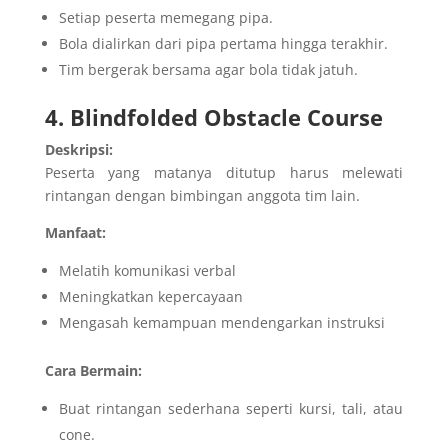
Setiap peserta memegang pipa.
Bola dialirkan dari pipa pertama hingga terakhir.
Tim bergerak bersama agar bola tidak jatuh.
4. Blindfolded Obstacle Course
Deskripsi:
Peserta yang matanya ditutup harus melewati
rintangan dengan bimbingan anggota tim lain.
Manfaat:
Melatih komunikasi verbal
Meningkatkan kepercayaan
Mengasah kemampuan mendengarkan instruksi
Cara Bermain:
Buat rintangan sederhana seperti kursi, tali, atau
cone.