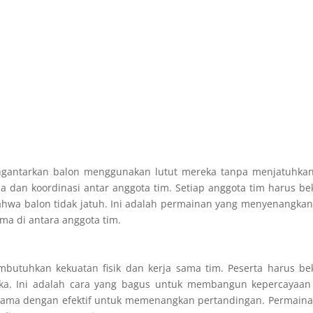
engantarkan balon menggunakan lutut mereka tanpa menjatuhkan
dan koordinasi antar anggota tim. Setiap anggota tim harus be
wa balon tidak jatuh. Ini adalah permainan yang menyenangkan
ma di antara anggota tim.
butuhkan kekuatan fisik dan kerja sama tim. Peserta harus be
a. Ini adalah cara yang bagus untuk membangun kepercayaan
a sama dengan efektif untuk memenangkan pertandingan. Permaina