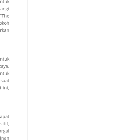
ntuk
rangi
“The
okoh
rkan
ntuk
aya.
untuk
 saat
 ini,
apat
tif,
argai
ainan