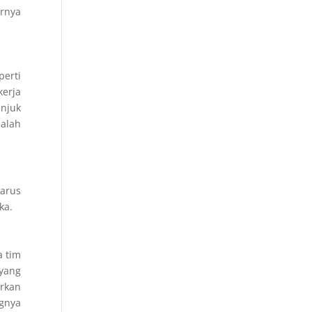
rnya
perti
kerja
njuk
alah
arus
ka.
a tim
 yang
arkan
gnya