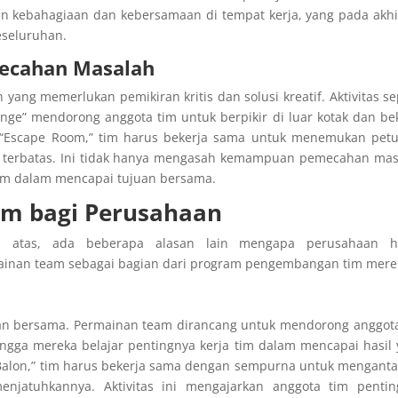
 kebahagiaan dan kebersamaan di tempat kerja, yang pada akhi
eseluruhan.
cahan Masalah
ang memerlukan pemikiran kritis dan solusi kreatif. Aktivitas se
ge” mendorong anggota tim untuk berpikir di luar kotak dan be
“Escape Room,” tim harus bekerja sama untuk menemukan petu
 terbatas. Ini tidak hanya mengasah kemampuan pemecahan mas
tim dalam mencapai tujuan bersama.
m bagi Perusahaan
di atas, ada beberapa alasan lain mengapa perusahaan h
nan team sebagai bagian dari program pengembangan tim mere
uan bersama. Permainan team dirancang untuk mendorong anggot
ngga mereka belajar pentingnya kerja tim dalam mencapai hasil
 Balon,” tim harus bekerja sama dengan sempurna untuk mengant
jatuhkannya. Aktivitas ini mengajarkan anggota tim pentin