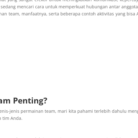
g sedang mencari cara untuk memperkuat hubungan antar anggota
nan team, manfaatnya, serta beberapa contoh aktivitas yang bisa
am Penting?
jenis-jenis permainan team, mari kita pahami terlebih dahulu me
n tim Anda.