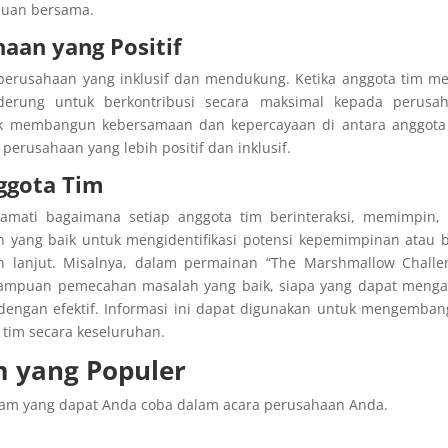
juan bersama.
an yang Positif
perusahaan yang inklusif dan mendukung. Ketika anggota tim m
derung untuk berkontribusi secara maksimal kepada perusah
k membangun kebersamaan dan kepercayaan di antara anggota 
erusahaan yang lebih positif dan inklusif.
ggota Tim
mati bagaimana setiap anggota tim berinteraksi, memimpin, 
 yang baik untuk mengidentifikasi potensi kepemimpinan atau 
 lanjut. Misalnya, dalam permainan “The Marshmallow Challen
mampuan pemecahan masalah yang baik, siapa yang dapat menga
a dengan efektif. Informasi ini dapat digunakan untuk mengemba
 tim secara keseluruhan.
 yang Populer
eam yang dapat Anda coba dalam acara perusahaan Anda.