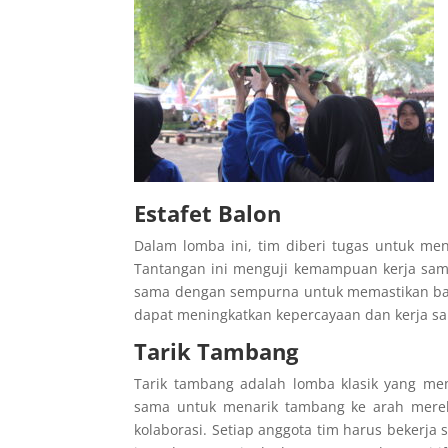
Estafet Balon
Dalam lomba ini, tim diberi tugas untuk m
Tantangan ini menguji kemampuan kerja sama 
sama dengan sempurna untuk memastikan bah
dapat meningkatkan kepercayaan dan kerja sa
Tarik Tambang
Tarik tambang adalah lomba klasik yang mem
sama untuk menarik tambang ke arah merek
kolaborasi. Setiap anggota tim harus bekerj