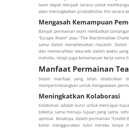
team dapat menjadi sarana untuk membangun
akan meningkatkan produktivitas tim secara k
Mengasah Kemampuan Peme
Banyak permainan team melibatkan tantangan y
“Escape Room” atau “The Marshmallow Challen
sama dalam menyelesaikan masalah. Dalam 
dan memecahkan teka-teki dalam waktu yang
individu, tetapi juga kemampuan kerja sama 
Manfaat Permainan Tea
Selain manfaat yang telah disebutkan 
mempertimbangkan untuk mengadakan permai
Meningkatkan Kolaborasi
Kolaborasi adalah kunci untuk mencapai tuj
bekerja sama menuju tujuan yang sama, sehi
optimal. Misalnya, dalam permainan “Estafet
balon menggunakan lutut mereka tanpa men