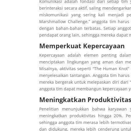
Komunikasi adalah fondasi dari setiap tim
berinteraksi secara aktif, saling mendengar
miskomunikasi yang sering kali menjadi p
Marshmallow Challenge,” anggota tim harus
dengan bahan-bahan terbatas. Setiap angg
pendapat orang lain, sehingga mereka dapat 
Memperkuat Kepercayaan
Kepercayaan adalah elemen penting dalam
menciptakan lingkungan yang aman dan men
Misalnya, aktivitas seperti “The Human Kno
menyelesaikan tantangan. Anggota tim haru
mereka bergerak untuk melepaskan diri dari 
anggota tim dapat membangun kepercayaan ya
Meningkatkan Produktivita
Penelitian menunjukkan bahwa karyawan
meningkatkan produktivitas hingga 20%. P
sehingga anggota tim merasa lebih termotiva
dan didukung, mereka lebih cenderung untu