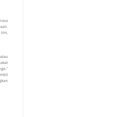
erasa
aan.
tim,
atau
bakat
ge,”
mbil
ngkan