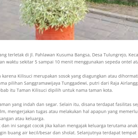
ang terletak di Jl. Pahlawan Kusuma Bangsa, Desa Tulungrejo, Kec
n waktu sekitar 5 sampai 10 menit menggunakan sepeda ontel ata
n karena Kilisuci merupakan sosok yang diagungkan atau dihormat
 nama pilihan Sanggramawijaya Tunggadewi, putri dari Raja Airlang
ebab itu Taman Kilisuci dipilih untuk nama taman kota.
taman yang indah dan segar. Selain itu, disana terdapat fasilitas s
film, mengerjakan tugas atau melakukan hal apapun yang memerluk
sangan atau keluarga.
dan ini sangat cocok jika kalian mengajak keluarga terutama anak k
ingin buang air kecil/besar dan sholat. Selanjutnya terdapat tempat