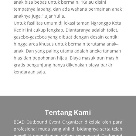
anak bisa bebas untuk bermain. “Kalau disini
tempatnya lapang, dan ada wahana permainan anak
anaknya juga,” ujar Yulia.
Untuk fasilitas umum di lokasi taman Ngronggo Kota
Kediri ini cukup lengkap, Diantaranya adalah toilet,
gazebo-gazeboa yang dibuat dengan desain cantik
hingga area khusus untuk bermain terutama anak-
anak. Dan yang paling utama adalah aneka tanaman
hias dan pepohonan hijau. Biaya masuk pun masih
gratis pengunjung hanya dikenakan biaya parkir
kendaraan saja.
Tentang Kami
BEAD Outbound Event Organizer dikelola oleh para
profesional muda yang ahli di bidangnya serta telah
memiliki pengalaman dalam menangani Outbound