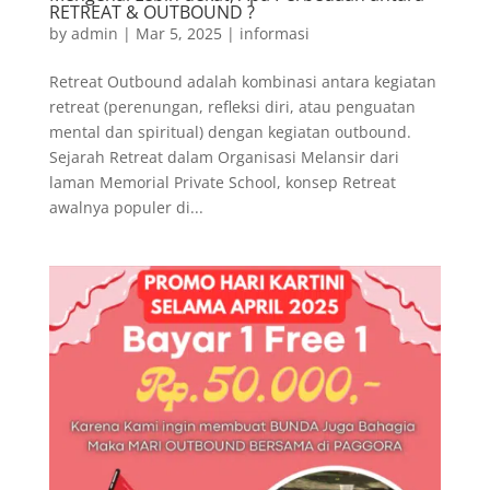
RETREAT & OUTBOUND ?
by
admin
|
Mar 5, 2025
|
informasi
Retreat Outbound adalah kombinasi antara kegiatan
retreat (perenungan, refleksi diri, atau penguatan
mental dan spiritual) dengan kegiatan outbound.
Sejarah Retreat dalam Organisasi Melansir dari
laman Memorial Private School, konsep Retreat
awalnya populer di...