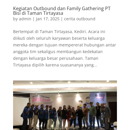
Kegiatan Outbound dan Family Gathering PT
Bisi di Taman Tirtayasa
by
admin
|
Jan 17, 2025
|
cerita outbound
Bertempat di Taman Tirtayasa, Kediri. Acara ini
diikuti oleh seluruh karyawan beserta keluarga
mereka dengan tujuan mempererat hubungan antar
anggota tim sekaligus membangun kedekatan
dengan keluarga besar perusahaan. Taman
Tirtayasa dipilih karena suasananya yang...